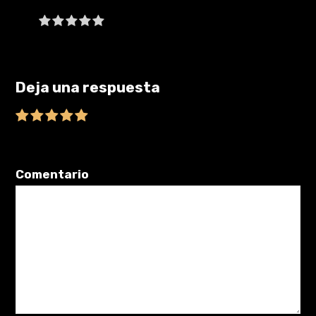
Be the first to write a review
Deja una respuesta
Tu dirección de correo electrónico no será publicada.
Los
campos obligatorios están marcados con
*
Comentario