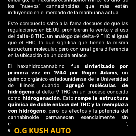
los “nuevos” cannabinoides que más están
influyendo en el mercado de la marihuana actual.
Este compuesto saltó a la fama después de que las
regulaciones en EE.UU. prohibieran la venta y el uso
del delta-8 THC, un análogo del delta-9 THC al igual
que el HHC, lo que significa que tienen la misma
estructura molecular, pero con una ligera diferencia
en la ubicación de un doble enlace.
El hexahidrocannabinol fue
sintetizado por
primera vez en 1944 por Roger Adams
, un
químico orgánico estadounidense de la Universidad
de Illinois, cuando
agregó moléculas de
hidrógeno
al delta-9 THC en un proceso conocido
como
hidrogenación
. Esto
rompe la estructura
química de doble enlace del THC y la reemplaza
con hidrógeno
, pero los efectos y la potencia del
cannabinoide permanecen esencialmente sin
cambios. Por tanto, el hexahidrocannabinol, o HHC,
O.G KUSH AUTO
es
una forma hidrogenada de THC
.