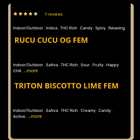
7 reviews
Indoor/Outdoor .
Indica .
THC Rich .
Candy .
Spicy .
Relaxing
...more
.
RUCU CUCU OG FEM
Indoor/Outdoor .
Sativa .
THC Rich .
Sour .
Fruity .
Happy
...more
Chill .
TRITON BISCOTTO LIME FEM
Indoor/Outdoor .
Sativa .
THC Rich .
Creamy .
Candy .
...more
Active .