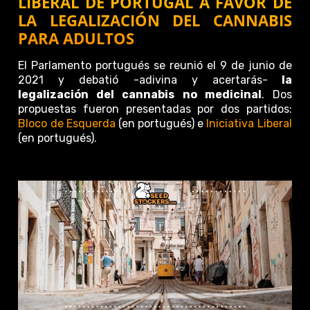
LIBERAL DE PORTUGAL A FAVOR DE
LA LEGALIZACIÓN DEL CANNABIS
PARA ADULTOS
El Parlamento portugués se reunió el 9 de junio de
2021 y debatió -adivina y acertarás-
la
legalización del cannabis no medicinal
. Dos
propuestas fueron presentadas por dos partidos:
Bloco de Esquerda
(en portugués) e
Iniciativa Liberal
(en portugués).