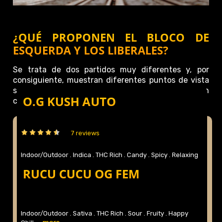
¿QUÉ PROPONEN EL BLOCO DE
ESQUERDA Y LOS LIBERALES?
Se trata de dos partidos muy diferentes y, por
consiguiente, muestran diferentes puntos de vista
sobre
la legalización del cannabis
. Sus puntos en
O.G KUSH AUTO
común son:
7 reviews
Indoor/Outdoor .
Indica .
THC Rich .
Candy .
Spicy .
Relaxing
...more
.
RUCU CUCU OG FEM
Indoor/Outdoor .
Sativa .
THC Rich .
Sour .
Fruity .
Happy