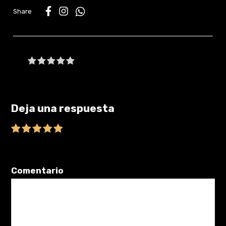
WhatsApp
Be the first to write a review
Deja una respuesta
Tu dirección de correo electrónico no será publicada.
Los
campos obligatorios están marcados con
*
Comentario