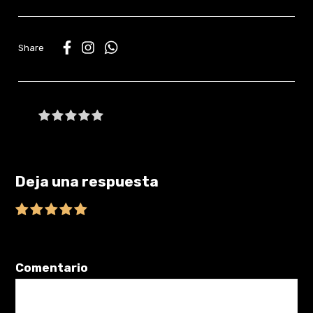
WhatsApp
Be the first to write a review
Deja una respuesta
Tu dirección de correo electrónico no será publicada.
Los
campos obligatorios están marcados con
*
Comentario