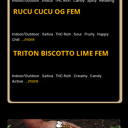
Indoor/Outdoor .
Indica .
THC Rich .
Candy .
Spicy .
Relaxing
...more
.
RUCU CUCU OG FEM
Indoor/Outdoor .
Sativa .
THC Rich .
Sour .
Fruity .
Happy
...more
Chill .
TRITON BISCOTTO LIME FEM
Indoor/Outdoor .
Sativa .
THC Rich .
Creamy .
Candy .
...more
Active .