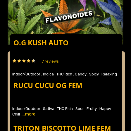
O.G KUSH AUTO
7 reviews
Indoor/Outdoor .
Indica .
THC Rich .
Candy .
Spicy .
Relaxing
...more
.
RUCU CUCU OG FEM
Indoor/Outdoor .
Sativa .
THC Rich .
Sour .
Fruity .
Happy
...more
Chill .
TRITON BISCOTTO LIME FEM